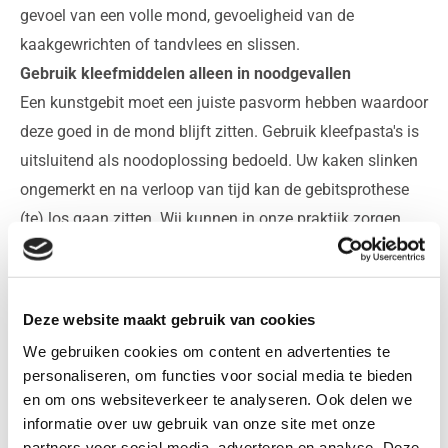
gevoel van een volle mond, gevoeligheid van de
kaakgewrichten of tandvlees en slissen.
Gebruik kleefmiddelen alleen in noodgevallen
Een kunstgebit moet een juiste pasvorm hebben waardoor
deze goed in de mond blijft zitten. Gebruik kleefpasta's is
uitsluitend als noodoplossing bedoeld. Uw kaken slinken
ongemerkt en na verloop van tijd kan de gebitsprothese
(te) los gaan zitten. Wij kunnen in onze praktijk zorgen
voor een structurele oplossing.
Uw kunstgebit schoonmaken
U kunt beter niet uw kunstgebit schoonmaken met
Deze website maakt gebruik van cookies
tandpasta. Tandpasta is licht schurend en zou
We gebruiken cookies om content en advertenties te
microscopisch gezien krasjes kunnen maken. In deze
personaliseren, om functies voor social media te bieden
krasjes hebben de bacteriën meer houvast en groeien dus
en om ons websiteverkeer te analyseren. Ook delen we
makkelijker aan. U kunt het beste uw kunstgebit
informatie over uw gebruik van onze site met onze
partners voor social media, adverteren en analyse. Deze