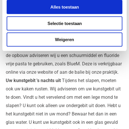
slijmvlies waar het gebit op rust moet schoongemaakt
Alles toestaan
worden.
Verzorgen en reinigen van implantaten
Selectie toestaan
Een goede mondhygiëne is van het allergrootste belang,
zowel voor als na het plaatsen van implantaten. Voor het
Weigeren
dagelijks reinigen en desinfecteren van de implantaten en
de opbouw adviseren wij u een schuurmiddel en fluoride
vrije pasta te gebruiken, zoals BlueM. Deze is verkrijgbaar
online via onze website of aan de balie bij onze praktijk.
Uw kunstgebit 's nachts uit
Tijdens het slapen, moeten
ook uw kaken rusten. Wij adviseren om uw kunstgebit uit
te doen. Vindt u het vervelend om met een lege mond te
slapen? U kunt ook alleen uw ondergebit uit doen. Hebt u
het kunstgebit niet in uw mond? Bewaar het dan in een
glas water. U kunt uw kunstgebit ook in een glas gevuld